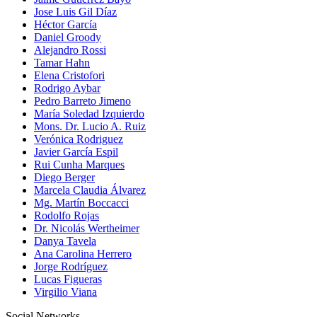
Jose Luis Gil Díaz
Héctor García
Daniel Groody
Alejandro Rossi
Tamar Hahn
Elena Cristofori
Rodrigo Aybar
Pedro Barreto Jimeno
María Soledad Izquierdo
Mons. Dr. Lucio A. Ruiz
Verónica Rodriguez
Javier García Espil
Rui Cunha Marques
Diego Berger
Marcela Claudia Álvarez
Mg. Martín Boccacci
Rodolfo Rojas
Dr. Nicolás Wertheimer
Danya Tavela
Ana Carolina Herrero
Jorge Rodríguez
Lucas Figueras
Virgilio Viana
Social Networks