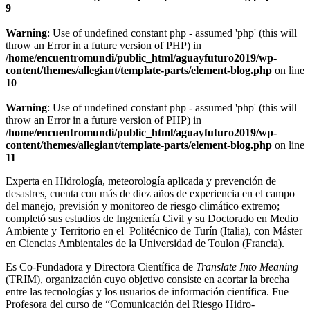
9
Warning
: Use of undefined constant php - assumed 'php' (this will
throw an Error in a future version of PHP) in
/home/encuentromundi/public_html/aguayfuturo2019/wp-
content/themes/allegiant/template-parts/element-blog.php
on line
10
Warning
: Use of undefined constant php - assumed 'php' (this will
throw an Error in a future version of PHP) in
/home/encuentromundi/public_html/aguayfuturo2019/wp-
content/themes/allegiant/template-parts/element-blog.php
on line
11
Experta en Hidrología, meteorología aplicada y prevención de
desastres, cuenta con más de diez años de experiencia en el campo
del manejo, previsión y monitoreo de riesgo climático extremo;
completó sus estudios de Ingeniería Civil y su Doctorado en Medio
Ambiente y Territorio en el Politécnico de Turín (Italia), con Máster
en Ciencias Ambientales de la Universidad de Toulon (Francia).
Es Co-Fundadora y Directora Científica de
Translate Into Meaning
(TRIM), organización cuyo objetivo consiste en acortar la brecha
entre las tecnologías y los usuarios de información científica. Fue
Profesora del curso de “Comunicación del Riesgo Hidro-