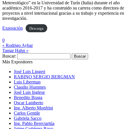
Metereológico” en la Universidad de Turín (Italia) durante el año
académico 2016-2017 y ha construido su carrera como directora de
proyectos a nivel internacional gracias a su trabajo y experiencia en
investigación.
Exposición
Descarga
0
« Rodrigo Aybar
Tamar Hahn »
Buscar:
Más Expositores
José Luis Lingeri
RABINO SERGIO BERGMAN
Luis Liberman
Claudio Hummes
José Luis Inglese
Benedito Braga
Oscar Lamberto
Ing. Alberto Monfrini
Carlos Gentile
Gabriela Sacco
Ing. Pablo Bereciartúa
Jaime Gutiérrez Bayo